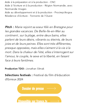
Aide à la préparation et à la production - CNC
Aide à l'écriture et à la production - Région Normandie, avec
Normandie Images
Aide au développement et à la production - Procirep/Angoa
Résidence d'écriture - Tonnerre de l'Ouest
Pitch :
Marie rejoint sa soeur Kiki en Bretagne pour
les grandes vacances. De Belle-île-en-Mer au
co
ntinent ; sur la plage, entre deux bains, elles
parlent de leurs désirs, vibrants ou éteints, de leurs
joies et de leurs peines. Elles sont très d
ifférentes,
presque opposées, mais elles s’aiment à la vie à la
mort.
Dans la chaleur de l’été, elles s’interrogent sur
l’amour, le couple, le sexe et la liberté, en faisant
face à leurs fantômes.
Production TDO :
Jonathan Slimak
Sélections festivals :
Festival du film d'éducation
d'Evreux 2024
Dossier de presse
Disponible sur france.tv