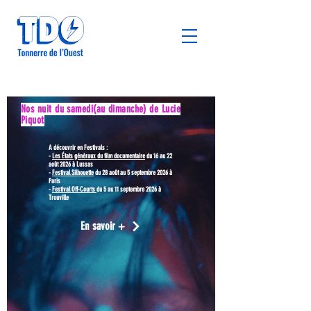
Nos nuit du samedi(au dimanche) de Lucie
Piquot
A découvrir en Festivals :
-
Les États généraux du film documentaire
du 16 au 22
août 2026 à Lussas
-
Festival Silhouette
du 28 août au 5 septembre 2026 à
Paris
-
Festival Off-Courts
du 5 au 11 septembre 2026 à
Trouville
En savoir +