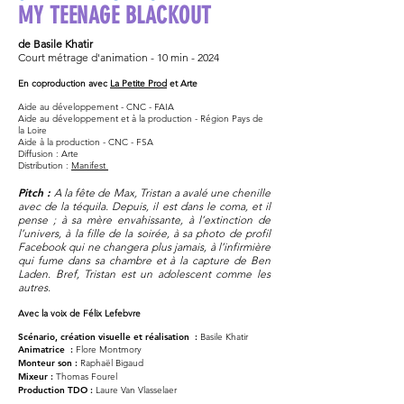
MY TEENAGE BLACKOUT
de Basile Khatir
Court métrage d'animation - 10 min - 2024
En coproduction avec
La Petite Prod
et Arte
Aide au développement - CNC - FAIA
Aide au dé
veloppement et à la production - Région Pays de
la Loire
Aide à la production - CNC - FSA
Diffusion : Arte
Distribution :
Manifest
Pitch :
A la fête de Max, Tristan a avalé une chenille
avec de la téquila. Depuis, il est dans le coma, et il
pense ; à sa mère envahissante, à l’extinctio
n de
l’univers, à la fille de la soirée, à sa photo de profil
Facebook qui ne changera plus jamais, à l’infirmière
qui fume dans sa chambre et à la capture de Ben
Laden. Bref, Tristan est un adolescent comme les
autres.
Avec la voix de Félix Lefebvre
Scénario, création visuelle et réalisation :
Basile Khatir
Animatrice :
Flore Montmory
Monteur son :
Raphaël Bigaud
Mixeur :
Thomas Fourel
Production TDO :
Laure Van Vlasselaer