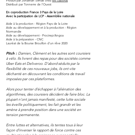
Produit par Jonathan Slimak chez
Mil Sabords
Distribué par Tonnerre de l'Ouest
En coproduction France 3 Pays de la Loire
Avec la participation de LCP - Assemblée nationale
Aide à la production - Région Pays de la Loire
Aide au développement et à la production - Région
Normandie
Aide au développement - Procirep/Angoa
Aide à la préparation - CNC
Lauréat de la Bourse Brouillon d'un rêve 2020
Pitch :
Damien, Clément et les autres sont coursiers
à vélo. Ils livrent des repas pour des sociétés comme
Uber Eats et Deliveroo. D'abord séduits par la
flexibilité de ces nouveaux jobs, ils ont vite
déchanté en découvrant les conditions de travail
imposées par ces plateformes.
Alors pour tenter d'échapper à l'aliénation des
algorithmes, des coursiers décident de faire bloc. La
plupart n'ont jamais manifesté, cette lutte sociale
les éveille politiquement, les fait grandir et les
amène à prendre position dans une société en
tension permanente.
Entre luttes et alternatives, ils tentes tous à leur
façon d'inverser le rapport de force cont
re ces