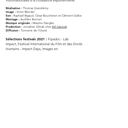
multinationales à la croissance exponentielle.
Réalisation :
Thomas Grandrémy
Image :
Victor Blondel
Son :
Raphaël Bigaud, César Boucheton et Clément Gallce
Montage :
Aurélien Bonnet
Musique originale :
Maxime Da
ngles
Production :
Jonathan Slimak chez
Mil Sabo
rds
Diffusion :
Tonnerre de l'Ouest
Sélections festivals 2021 :
Fipadoc - Lab
Impact,
Festival International du Film et des Droits
Humains - Impact Days,
Images en
bibliothèque
DOC-Cévennes – Festival
International du Documentaire en Cévennes
Disponible en VOD