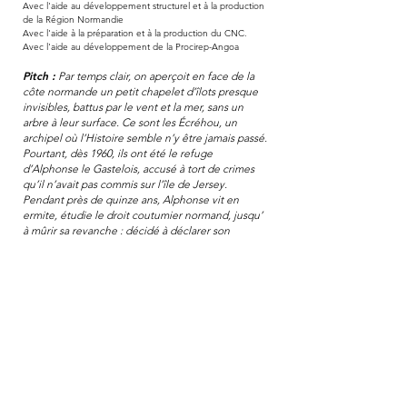
Avec l'aide au développement structurel et à la production
de la Région Normandie
Avec l'aide à la préparation et à la production du CNC.
Avec l'aide au développement de la Procirep-Angoa
Pitch :
Par temps clair, on aperçoit en face de la
côte normande un petit chapelet d’îlots presque
invisibles, battus par le vent et la mer, sans un
arbre à leur surface. Ce sont les Écréhou, un
archipel où l’Histoire semble n’y être jamais passé.
Pourtant, dès 1960, ils ont été le refuge
d’Alphonse le Gastelois, accusé à tort de crimes
qu’il n’avait pas commis sur l’île de Jersey.
Pendant près de quinze ans, Alphonse vit en
ermite, étudie le droit coutumier normand, jusqu’
à mûrir sa revanche : décidé à déclarer son
autonomie, il va ravir ce territoire à Elisabeth II. Il
en est sûr, il deviendra le Seigneur des Écréhou.
Des années soixante jusqu’à nos jours, cette
affaire nous plonge dans les méandres de
l’Histoire du duché de Normandie, à travers son
droit et les traces qui persistent encore à notre
époque.
Production (TDO) :
Jo
nathan Slimak